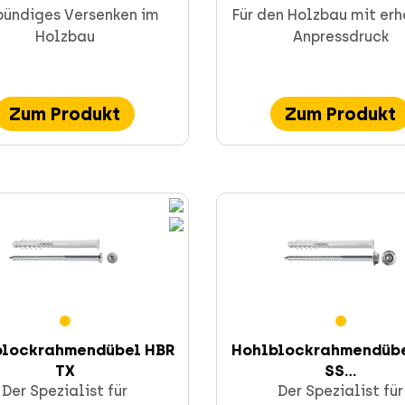
 bündiges Versenken im
Für den Holzbau mit er
Holzbau
Anpressdruck
Zum Produkt
Zum Produkt
blockrahmendübel HBR
Hohlblockrahmendübe
TX
SS...
Der Spezialist für
Der Spezialist für