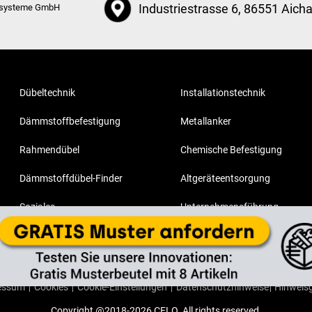
Industriestrasse 6, 86551 Aich
ssysteme GmbH
Dübeltechnik
Installationstechnik
Dämmstoffbefestigung
Metallanker
Rahmendübel
Chemische Befestigung
Dämmstoffdübel-Finder
Altgeräteentsorgung
Soziales
Unternehmensführung
essum
|
Cookies
|
Cookie-Einstellungen
|
Datenschutzhinweise
|
Hinweis
Copyright @2018-2026 CELO. All rights reserved.