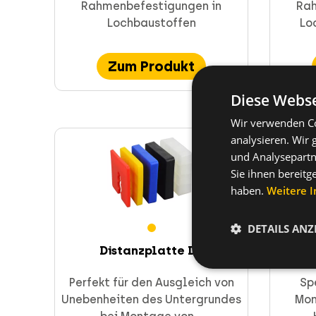
Rahmenbefestigungen in
Rah
Lochbaustoffen
Lo
Zum Produkt
Diese Webse
Wir verwenden Co
analysieren. Wir
und Analysepartn
Sie ihnen bereitg
haben.
Weitere 
DETAILS ANZ
Distanzplatte DP
Fenste
Perfekt für den Ausgleich von
Sp
Unebenheiten des Untergrundes
Mon