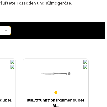
rlüftete Fassaden und Klimageräte.
ndübel
Multifunktionsrahmendübel
M...