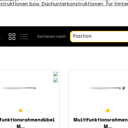
truktionen bzw. Dachunterkonstruktionen, für hinte
Position
Sortieren nach
funktionsrahmendübel
Multifunktionsrahme
M...
M...