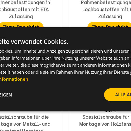
menbefestigungen in
Rahmenbefestigunge
chbaustoffen mit ETA
Lochbaustoffen mit 
Zulassung
Zulassung
Zum Produkt
Zum Produkt
ite verwendet Cookies.
okies, um Inhalte und Anzeigen zu personalisieren und unseren
 geben Informationen über Ihre Nutzung unserer Website auch an
er weiter, die diese möglicherweise mit anderen Informationen k
estellt haben oder die sie im Rahmen Ihrer Nutzung ihrer Dienst
Informationen
EIGEN
ALLE A
rbauschraube FBS mit ...
Fensterbauschraube
mit...
ezialschraube für die
Spezialschraube für 
tage von Metall- und
Montage von Holzfens