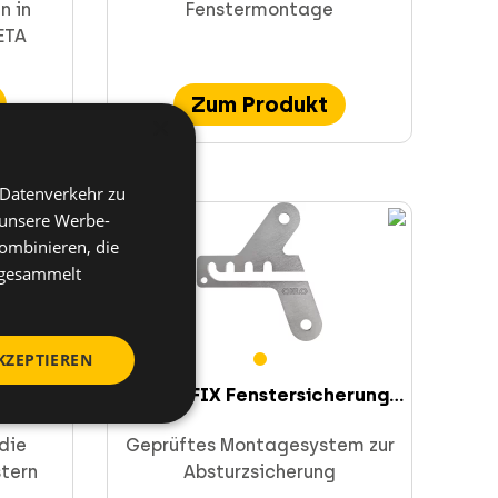
n in
Fenstermontage
ETA
Zum Produkt
×
 Datenverkehr zu
 unsere Werbe-
ombinieren, die
e gesammelt
KZEPTIEREN
 FBSZ
ProtectFIX Fenstersicherung...
die
Geprüftes Montagesystem zur
tern
Absturzsicherung