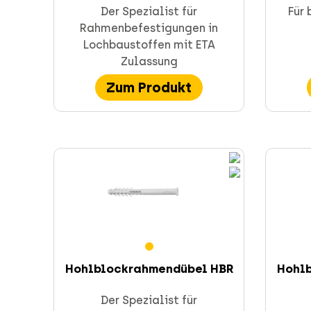
CELO Dübeltechnik und Anker
Der Spezialist für
Für
Rahmenbefestigungen in
Lochbaustoffen mit ETA
Zulassung
Zum Produkt
Installationstechnik
Veraltete Produkte
Schnellbefestigung
Hohlblockrahmendübel HBR
Hohl
Der Spezialist für