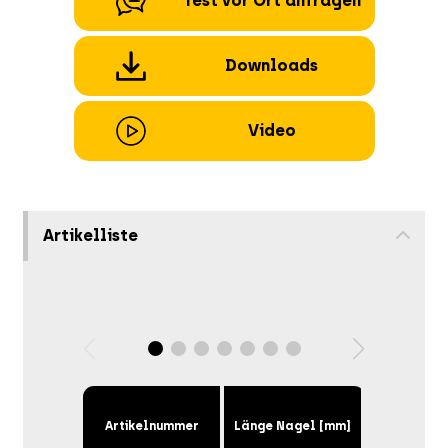
Test vor Ort anfragen
Downloads
Video
Artikelliste
Artikelnummer
Länge Nagel [mm]
Magazinka