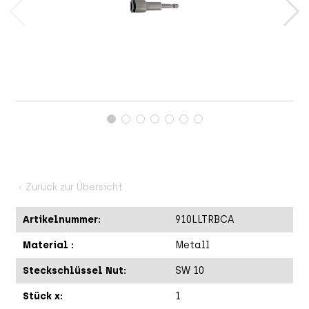
Zurück zur Übersicht
A
Artikelnummer:
910LLTRBCA
Material :
Metall
Steckschlüssel Nut:
SW 10
Stück x:
1