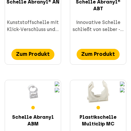
Schelle Abranyl® AN
Schelle Abranyl®
Schrauben
ABT
Kunststoffschelle mit
innovative Schelle
Klick-Verschluss und...
schließt von selber -...
Zum Produkt
Zum Produkt
CELO Dübeltechnik und Anker
Installationstechnik
Schelle Abranyl
Plastikschelle
ABM
Multiclip MC