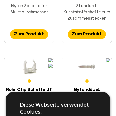
Nylon Schelle für
Standard-
Multidurchmesser
Kunststoffschelle zum
Zusammenstecken
Zum Produkt
Zum Produkt
Rohr Clip Schelle UT
Nylondübel
für Gasnagler
Tacomax® TMX für
×
Schelle ABM
Diese Webseite verwendet
Clip für Gasnagler.
Zubehör für Schelle
Cookies.
Schnelle Befestigung
Abranyl ABM