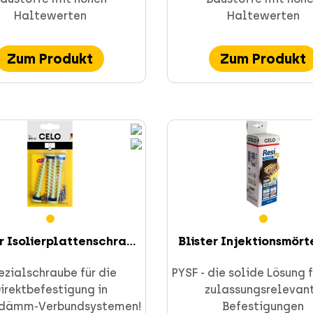
Haltewerten
Haltewerten
Zum Produkt
Zum Produkt
r Isolierplattenschra...
Blister Injektionsmörte
ezialschraube für die
PYSF - die solide Lösung f
irektbefestigung in
zulassungsrelevan
dämm-Verbundsystemen!
Befestigungen