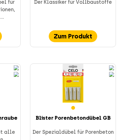
el für
Der Klassiker für Vollbaustoffe
ionen,
..
Zum Produkt
chraube
Blister Porenbetondübel GB
st alle
Der Spezialdübel für Porenbeton
en