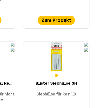
Zum Produkt
l Re...
Blister Siebhülse SH
ür nicht
Siebhülse für ResiFIX
te