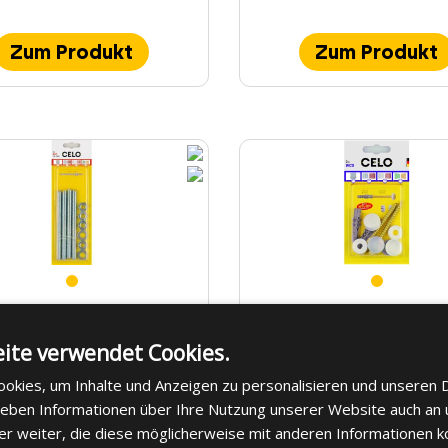
Zum Produkt
Zum Produkt
er Ankerstange RESI AST
Blister Stand-WC-Befest
ite verwendet Cookies.
kerstange für ResiFIX
Spezial Sanitärset für 
WC
okies, um Inhalte und Anzeigen zu personalisieren und unseren 
 geben Informationen über Ihre Nutzung unserer Website auch an
er weiter, die diese möglicherweise mit anderen Informationen k