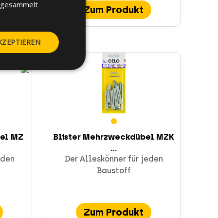
e gesammelt
Zum Produkt
KZEPTIEREN
el MZ
Blister Mehrzweckdübel MZK
...
eden
Der Alleskönner für jeden
Baustoff
Zum Produkt