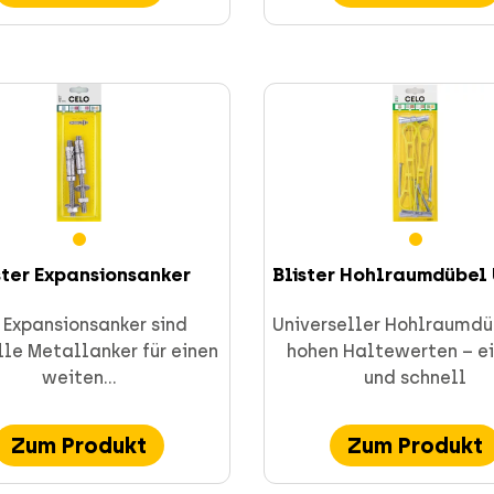
ster Expansionsanker
Blister Hohlraumdübel U
 Expansionsanker sind
Universeller Hohlraumdü
lle Metallanker für einen
hohen Haltewerten – e
weiten...
und schnell
Zum Produkt
Zum Produkt