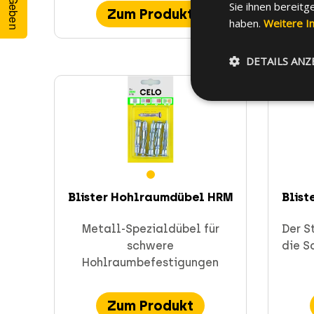
Sie ihnen bereitg
Zum Produkt
haben.
Weitere I
DETAILS ANZ
Blister Hohlraumdübel HRM
Blist
Metall-Spezialdübel für
Der S
schwere
die S
Hohlraumbefestigungen
Zum Produkt