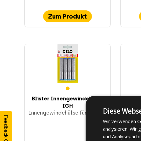
Zum Produkt
Blister Innengewindehülse
Blist
IGH
Diese Webse
Innengewindehülse für ResiFIX
An
Feedback Geben
Wir verwenden Co
analysieren. Wir
und Analysepartn