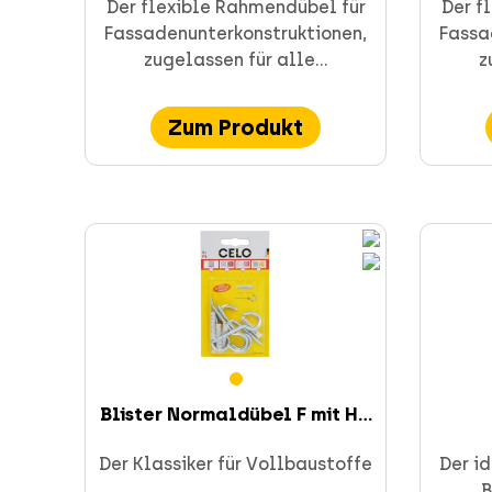
CELO Dübeltechnik und Anker
Der flexible Rahmendübel für
Der f
Fassadenunterkonstruktionen,
Fassa
zugelassen für alle...
z
Zum Produkt
Installationstechnik
Veraltete Produkte
Schnellbefestigung
Blister Normaldübel F mit H...
Der Klassiker für Vollbaustoffe
Der id
B