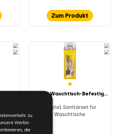
Zum Produkt
igun...
Blister Waschtisch-Befestig...
×
Stand-
Spezial Sanitärset für
Waschtische
Datenverkehr zu
 unsere Werbe-
ombinieren, die