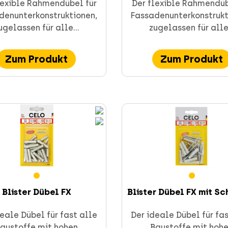
lexible Rahmendübel für
Der flexible Rahmendüb
denunterkonstruktionen,
Fassadenunterkonstrukt
ugelassen für alle...
zugelassen für alle.
Zum Produkt
Zum Produkt
Blister Dübel FX
Blister Dübel FX mit S
eale Dübel für fast alle
Der ideale Dübel für fa
austoffe mit hohen
Baustoffe mit hoh