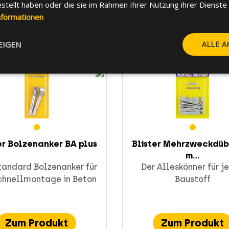
estellt haben oder die sie im Rahmen Ihrer Nutzung ihrer Dienst
Zum Produkt
Zum Produkt
nformationen
EIGEN
ALLE A
er Bolzenanker BA plus
Blister Mehrzweckdüb
m...
tandard Bolzenanker für
Der Alleskönner für j
chnellmontage in Beton
Baustoff
Zum Produkt
Zum Produkt