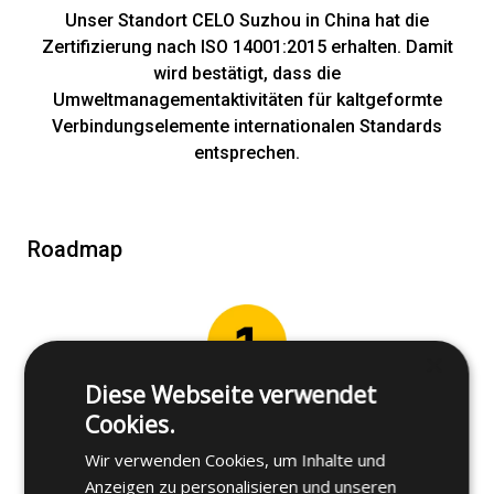
Unser Standort CELO Suzhou in China hat die
Zertifizierung nach ISO 14001:2015 erhalten. Damit
wird bestätigt, dass die
Umweltmanagementaktivitäten für kaltgeformte
Verbindungselemente internationalen Standards
entsprechen.
Roadmap
×
Diese Webseite verwendet
Cookies.
Klimarisiken & Chancen bewerten (bis 2027)
Wir verwenden Cookies, um Inhalte und
Wir führen eine umfassende Analyse von
Anzeigen zu personalisieren und unseren