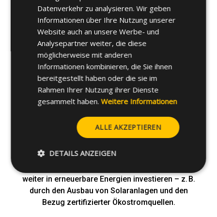
Klimarisiken durch mit Fokus auf operative
Datenverkehr zu analysieren. Wir geben
Prozesse und Lieferketten. Ziel ist es,
Informationen über Ihre Nutzung unserer
Schwachstellen zu erkennen und
Website auch an unsere Werbe- und
widerstandsfähige Strategien zu entwickeln.
Analysepartner weiter, die diese
möglicherweise mit anderen
Informationen kombinieren, die Sie ihnen
bereitgestellt haben oder die sie im
Rahmen Ihrer Nutzung ihrer Dienste
gesammelt haben.
Weitere Informationen
CO₂-Bilanz & Dekarbonisierungsplan (bis
Anfang 2026)
ALLE AKZEPTIEREN
CELO wird die Berechnung der direkten
DETAILS ANZEIGEN
Emissionen (Scope 1 & 2) weltweit ausweiten,
strategische Reduktionsziele festlegen und
weiter in erneuerbare Energien investieren – z. B.
durch den Ausbau von Solaranlagen und den
Bezug zertifizierter Ökostromquellen.