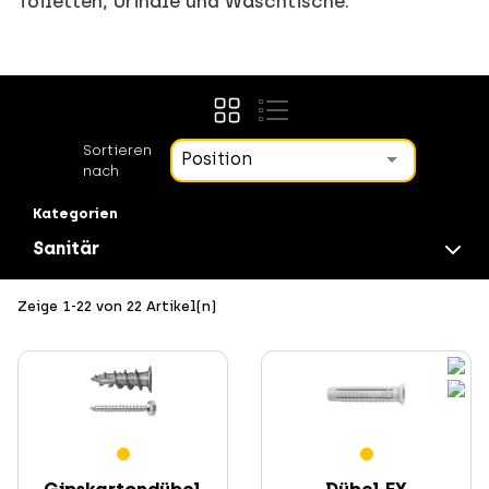
Toiletten, Urinale und Waschtische.
Sortieren
Position
nach
Kategorien
Sanitär
Zeige 1-22 von 22 Artikel(n)
Installationstechnik
Veraltete Produkte
Gipskartondübel
Dübel FX