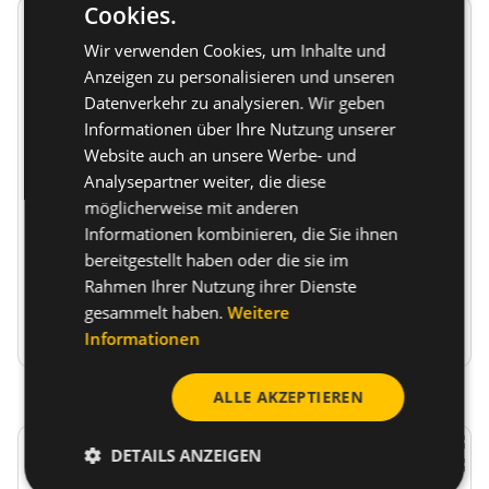
Cookies.
Wir verwenden Cookies, um Inhalte und
Anzeigen zu personalisieren und unseren
Datenverkehr zu analysieren. Wir geben
Informationen über Ihre Nutzung unserer
Doppelter Metall-
Metall-
Website auch an unsere Werbe- und
Befestigungsclip DF
Befestigungsclip F
Analysepartner weiter, die diese
...
mit Bohrung...
möglicherweise mit anderen
Metall-
Metall-
Informationen kombinieren, die Sie ihnen
Befestigungsclip DF
Befestigungsclip F
bereitgestellt haben oder die sie im
mit Bohrung Ø 6,5 mm
mit Bohrung Ø 6,5 mm
Rahmen Ihrer Nutzung ihrer Dienste
gesammelt haben.
Weitere
Zum Produkt
Zum Produkt
Informationen
ALLE AKZEPTIEREN
DETAILS ANZEIGEN