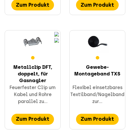
Zum Produkt
Zum Produkt
Metallclip DFT,
Gewebe-
doppelt, für
Montageband TXS
Gasnagler
Feuerfester Clip um
Flexibel einsetzbares
Kabel und Rohre
Textilband/Nagelband
parallel zu...
zur...
Zum Produkt
Zum Produkt