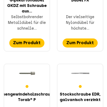
Schnellbefestigung
GKDZ mit Schraube
aus...
Selbstbohrender
Der vielseitige
Metalldübel für die
Nylondübel für
schnelle...
höchste...
Zum Produkt
Zum Produkt
Schrauben
CELO Dübeltechnik und Anker
Innengewindeholzschraube
Stockschraube EDR,
Torab® P
galvanisch verzinkt