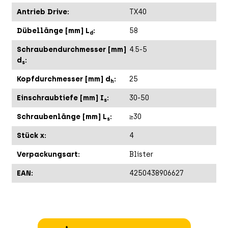
Antrieb Drive:
TX40
Dübellänge [mm] L
:
58
d
Schraubendurchmesser [mm]
4.5-5
d
:
s
Kopfdurchmesser [mm] d
:
25
h
Einschraubtiefe [mm] I
:
30-50
s
Schraubenlänge [mm] L
:
≥30
s
Stück x:
4
Verpackungsart:
Blister
EAN:
4250438906627