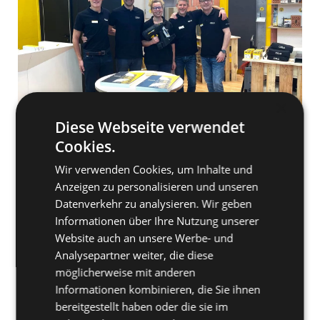
×
Diese Webseite verwendet
Cookies.
Zeitsparend - der neue Gasnagler FORCE ONE+
Wir verwenden Cookies, um Inhalte und
Anzeigen zu personalisieren und unseren
Datenverkehr zu analysieren. Wir geben
Robustheit und Langlebigkeit optimiert durch
Informationen über Ihre Nutzung unserer
jahrelange Erfahrung auf dem Markt, mit
Website auch an unsere Werbe- und
schmaler Nase zum Setzen von Profilen
Analysepartner weiter, die diese
Maximaler Staubschutz garantiert dauerhafte
Leistung auch bei Deckenbefestigungen mit
möglicherweise mit anderen
dem neuen Frontschutz.
Informationen kombinieren, die Sie ihnen
Verstärkte Nase für das Setzen auf vielen
bereitgestellt haben oder die sie im
Untergründen