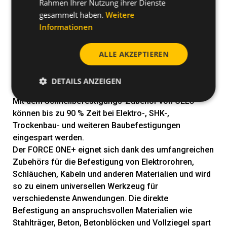
Rahmen Ihrer Nutzung ihrer Dienste
Mehr Halt und Stabilität während des
gesammelt haben.
Weitere
Setzvorgangs dank des verbesserten Designs
des Magazinfußes
Informationen
Hochpräziser Tiefenregler
Transport und Lagerung optimiert dank des
ALLE AKZEPTIEREN
praktischeren, bequemen und stapelbaren
Aufbewahrungskoffers
DETAILS ANZEIGEN
Mit dem Schnellbefestigungs-Zubehör von CELO
können bis zu 90 % Zeit bei Elektro-, SHK-,
Trockenbau- und weiteren Baubefestigungen
eingespart werden.
Der FORCE ONE+ eignet sich dank des umfangreichen
Zubehörs für die Befestigung von Elektrorohren,
Schläuchen, Kabeln und anderen Materialien und wird
so zu einem universellen Werkzeug für
verschiedenste Anwendungen. Die direkte
Befestigung an anspruchsvollen Materialien wie
Stahlträger, Beton, Betonblöcken und Vollziegel spart