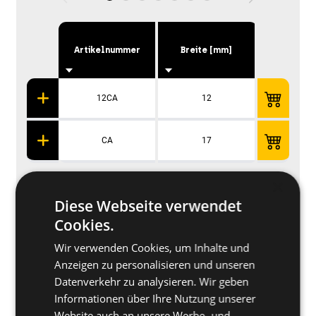
Durchgan
Artikelnummer
Breite [mm]
[mm
12CA
12
5.1
CA
17
7
×
Diese Webseite verwendet
Anwendungsbeispiele
Cookies.
Wir verwenden Cookies, um Inhalte und
Diese Produkte könnten Sie auch interessieren
Anzeigen zu personalisieren und unseren
Datenverkehr zu analysieren. Wir geben
Informationen über Ihre Nutzung unserer
Nützliche Informationen
Website auch an unsere Werbe- und