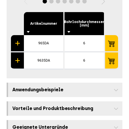
Bohrlochdurchmesser
Artikelnummer
Bohrlochtie
[mm]
965DA
6
30
9635DA
6
30
Anwendungsbeispiele
Vorteile und Produktbeschreibung
Geeignete Untergründe