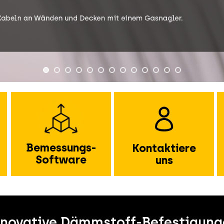
Bemessungs-
Kontaktiere
Software
uns
nnovative Dämmstoff-Befestigung