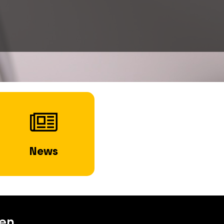
News
en