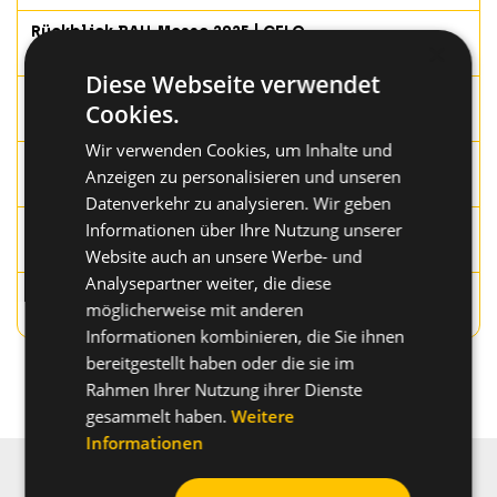
Rückblick BAU-Messe 2025 | CELO
×
Befestigungssysteme GmbH
Diese Webseite verwendet
Isolationsdübel IPL 90 | An Mineralwolle und mehr
Cookies.
befestigen
Wir verwenden Cookies, um Inhalte und
CELO auf der eltefa | Messe-Event der
Anzeigen zu personalisieren und unseren
Elektrobranche im Süden
Datenverkehr zu analysieren. Wir geben
Fenster-Befestigungsset FB | Extra lang für
Informationen über Ihre Nutzung unserer
Lochziegel mit großen Kammern
Website auch an unsere Werbe- und
Analysepartner weiter, die diese
Entdecken Sie die neuen Drahtseil-
möglicherweise mit anderen
Abhängesysteme WFS
Informationen kombinieren, die Sie ihnen
bereitgestellt haben oder die sie im
Mehr
Rahmen Ihrer Nutzung ihrer Dienste
gesammelt haben.
Weitere
Informationen
Abonnieren Sie unseren Newsletter