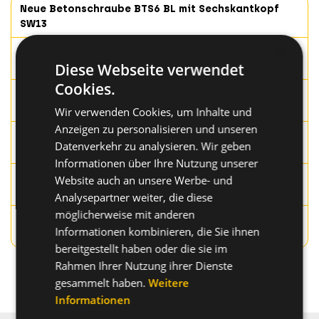
Neue Betonschraube BTS6 BL mit Sechskantkopf
SW13
×
Rückblick BAU-Messe 2025 | CELO
Diese Webseite verwendet
Befestigungssysteme GmbH
Cookies.
Isolationsdübel IPL 90 | An Mineralwolle und mehr
befestigen
Wir verwenden Cookies, um Inhalte und
Anzeigen zu personalisieren und unseren
CELO auf der eltefa | Messe-Event der
Datenverkehr zu analysieren. Wir geben
Elektrobranche im Süden
Informationen über Ihre Nutzung unserer
Fenster-Befestigungsset FB | Extra lang für
Website auch an unsere Werbe- und
Lochziegel mit großen Kammern
Analysepartner weiter, die diese
möglicherweise mit anderen
Entdecken Sie die neuen Drahtseil-
Informationen kombinieren, die Sie ihnen
Abhängesysteme WFS
bereitgestellt haben oder die sie im
Rahmen Ihrer Nutzung ihrer Dienste
Mehr
gesammelt haben.
Weitere
Informationen