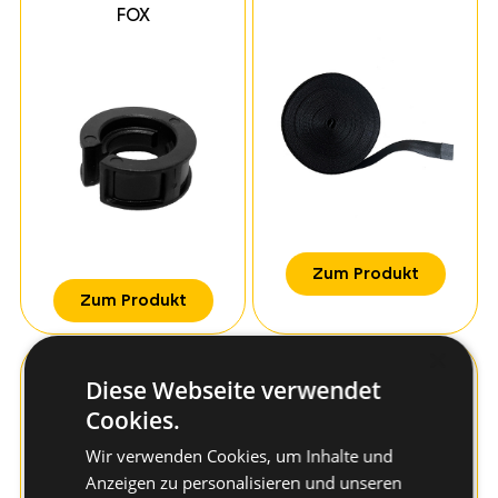
FOX
Zum Produkt
Zum Produkt
×
Kunststoffrondell AP
Kabelsammel-Halter
Diese Webseite verwendet
CH-S
Cookies.
Wir verwenden Cookies, um Inhalte und
Anzeigen zu personalisieren und unseren